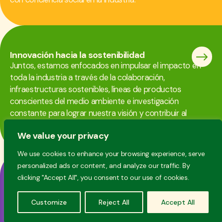
Innovación hacia la sostenibilidad
Juntos, estamos enfocados en impulsar el impacto en
toda la industria a través de la colaboración,
infraestructuras sostenibles, líneas de productos
conscientes del medio ambiente e investigación
constante para lograr nuestra visión y contribuir al
desarrollo de la industria, así como al medio ambiente.
We value your privacy
We use cookies to enhance your browsing experience, serve
personalized ads or content, and analyze our traffic. By
clicking "Accept All", you consent to our use of cookies.
Ética laboral y mente colaborativa
Nuestro origen familiar nos hace creer firmemente en el
Customize
Reject All
Accept All
sentido de comunidad y el poder de la colaboración, y
aplicamos estos principios en todos y cada uno de los