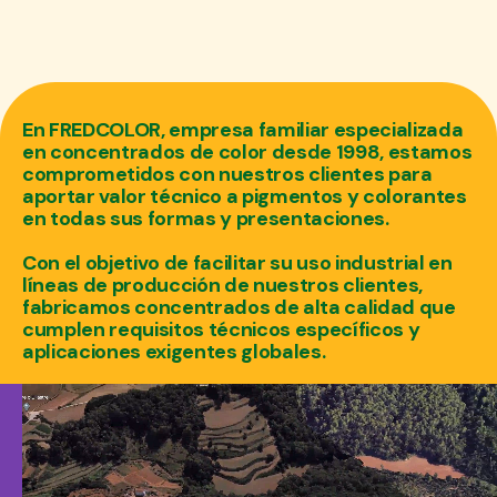
En FREDCOLOR, empresa familiar especializada
en concentrados de color desde 1998, estamos
comprometidos con nuestros clientes para
aportar valor técnico a pigmentos y colorantes
en todas sus formas y presentaciones.
Con el objetivo de facilitar su uso industrial en
líneas de producción de nuestros clientes,
fabricamos concentrados de alta calidad que
cumplen requisitos técnicos específicos y
aplicaciones exigentes globales.