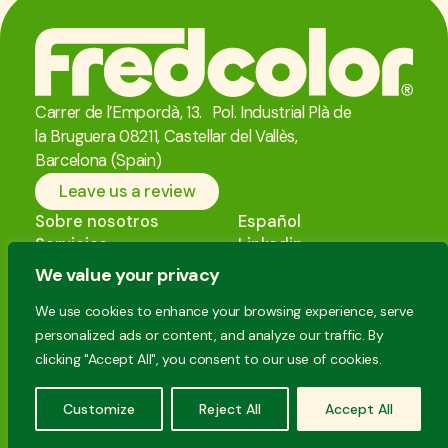
Carrer de l’Empordà, 13. Pol. Industrial Plà de
la Bruguera 08211, Castellar del Vallès,
Barcelona (Spain)
Leave us a review
Sobre nosotros
Español
Servicios
Linkedin
Productos
Política de privacidad
We value your privacy
Contacto
Aviso Legal
We use cookies to enhance your browsing experience, serve
Política de cookies
personalized ads or content, and analyze our traffic. By
Diseño web
Gisela Ch. de Bruijn
Coding
webcooking
clicking "Accept All", you consent to our use of cookies.
© Fredcolor S.L.
Todos los derechos reservados.
Customize
Reject All
Accept All