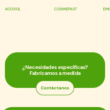
ACOSOL
COSMEPAST
EM
¿Necesidades específicas?
Fabricamos a medida
Contáctanos